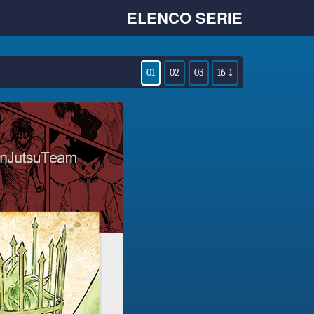
ELENCO SERIE
01
02
03
16 ⤵