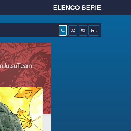
ELENCO SERIE
01
02
03
14 ⤵