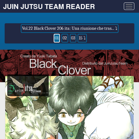
JUIN JUTSU TEAM READER
Togg
navig
Vol.22 Black Clover 206 ita: Una riunione che tras... ⤵
01
02
03
15 ⤵