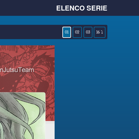
ELENCO SERIE
01
02
03
16 ⤵