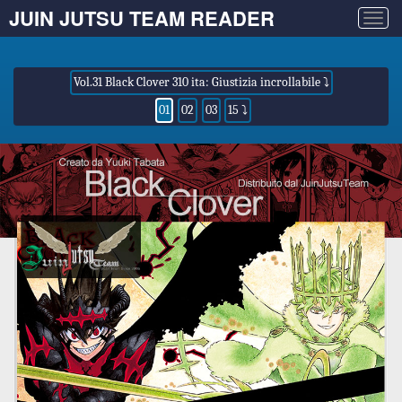
JUIN JUTSU TEAM READER
Togg
navig
Vol.31 Black Clover 310 ita: Giustizia incrollabile ⤵
01
02
03
15 ⤵