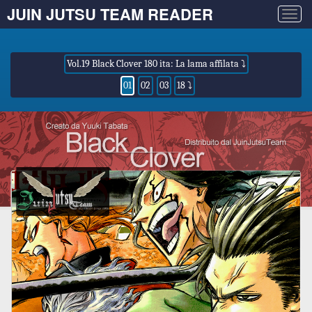
JUIN JUTSU TEAM READER
Togg
navig
Vol.19 Black Clover 180 ita: La lama affilata ⤵
01
02
03
18 ⤵