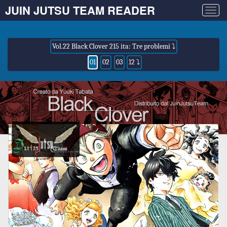
JUIN JUTSU TEAM READER
Togg
navig
Vol.22 Black Clover 215 ita: Tre problemi ⤵
01
02
03
12 ⤵