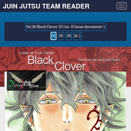
JUIN JUTSU TEAM READER
Togg
navig
Vol.18 Black Clover 171 ita: Il leone dormiente ⤵
01
02
03
16 ⤵