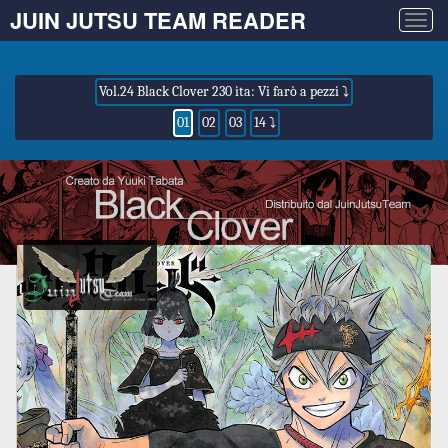
JUIN JUTSU TEAM READER
Togg
navig
Vol.24 Black Clover 230 ita: Vi farò a pezzi ⤵
01
02
03
14 ⤵