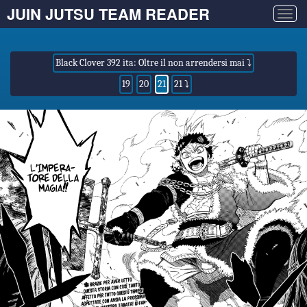
JUIN JUTSU TEAM READER
Togg
navig
Black Clover 392 ita: Oltre il non arrendersi mai ⤵
19
20
21
21 ⤵