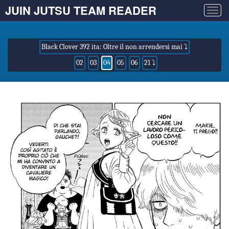
JUIN JUTSU TEAM READER
Togg
navig
Black Clover 392 ita: Oltre il non arrendersi mai ⤵
02
03
04
05
06
21 ⤵