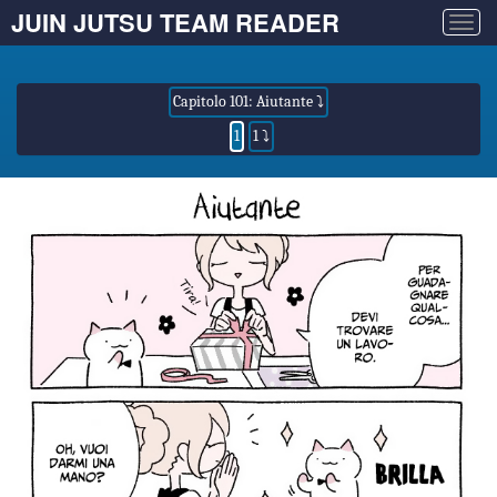
JUIN JUTSU TEAM READER
Togg
navig
Capitolo 101: Aiutante ⤵
1
1 ⤵