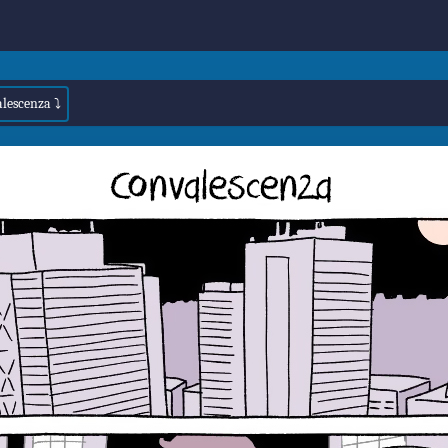
alescenza ⤵