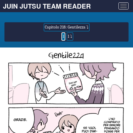
JUIN JUTSU TEAM READER
Togg
navig
Capitolo 218: Gentilezza ⤵
1
1 ⤵