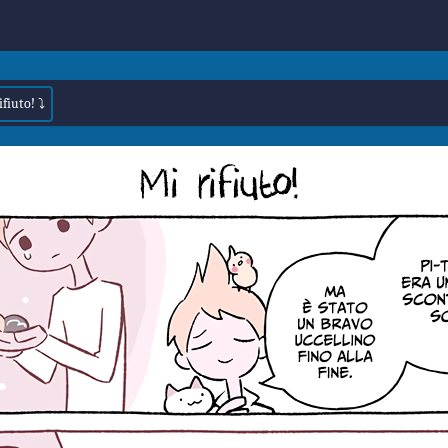
ifiuto! ⤵