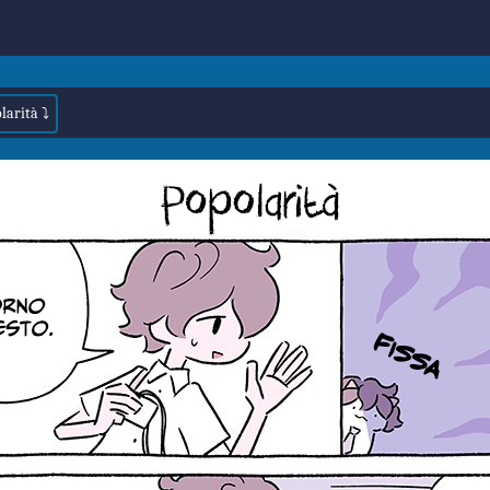
larità ⤵