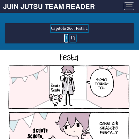
JUIN JUTSU TEAM READER
Togg
navig
Capitolo 266: Festa ⤵
1
1 ⤵