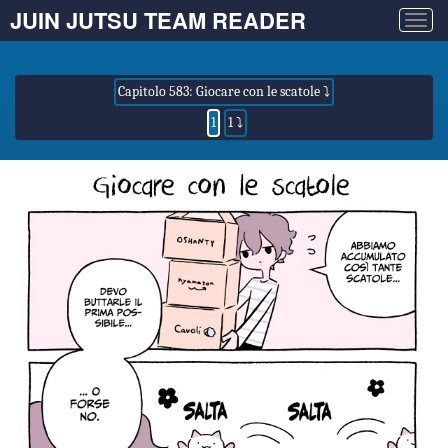
JUIN JUTSU TEAM READER
Togg
navig
Capitolo 583: Giocare con le scatole ⤵
1
1 ⤵