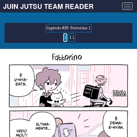
JUIN JUTSU TEAM READER
Togg
navig
Capitolo 839: Fattorino ⤵
1
1 ⤵