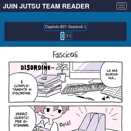
JUIN JUTSU TEAM READER
Togg
navig
Capitolo 827: Fascicoli ⤵
1
1 ⤵