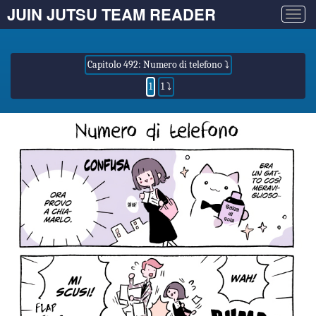
JUIN JUTSU TEAM READER
Togg
navig
Capitolo 492: Numero di telefono ⤵
1
1 ⤵