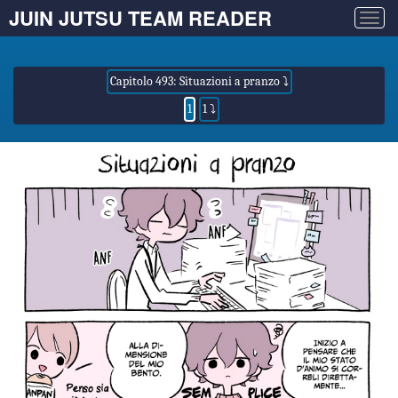
JUIN JUTSU TEAM READER
Togg
navig
Capitolo 493: Situazioni a pranzo ⤵
1
1 ⤵