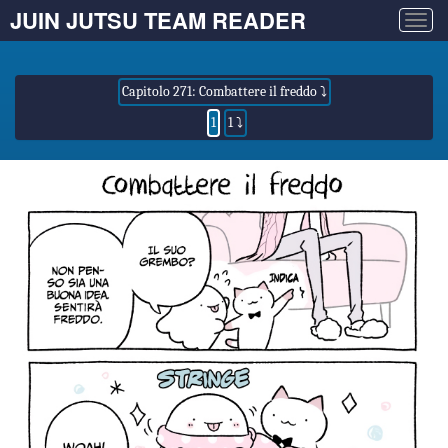
JUIN JUTSU TEAM READER
Togg
navig
Capitolo 271: Combattere il freddo ⤵
1
1 ⤵