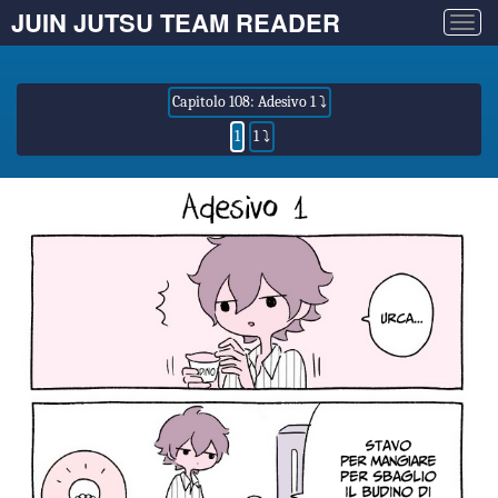
JUIN JUTSU TEAM READER
Togg
navig
Capitolo 108: Adesivo 1 ⤵
1
1 ⤵