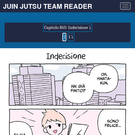
JUIN JUTSU TEAM READER
Togg
navig
Capitolo 850: Indecisione ⤵
1
1 ⤵