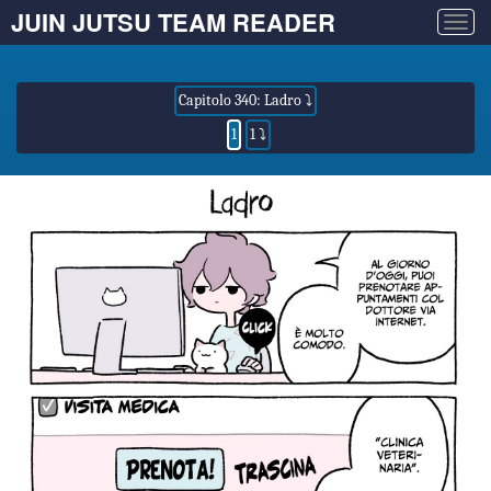
JUIN JUTSU TEAM READER
Togg
navig
Capitolo 340: Ladro ⤵
1
1 ⤵