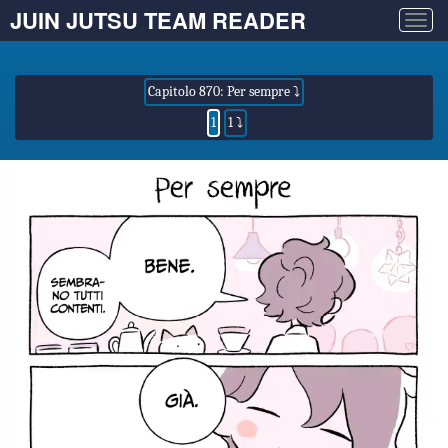
JUIN JUTSU TEAM READER
Togg
navig
Capitolo 870: Per sempre ⤵
1
1 ⤵