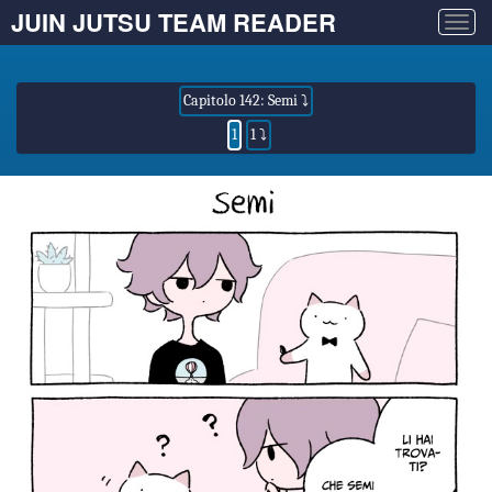
JUIN JUTSU TEAM READER
Togg
navig
Capitolo 142: Semi ⤵
1
1 ⤵