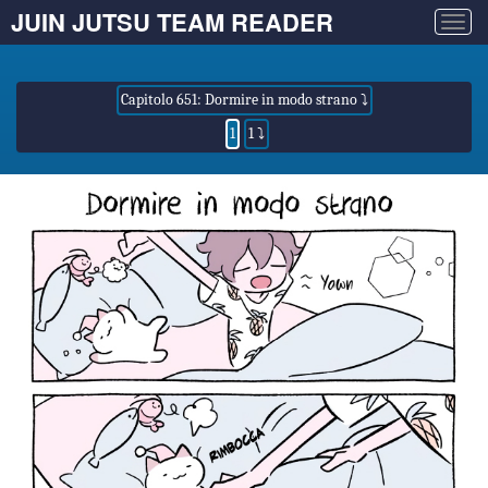
JUIN JUTSU TEAM READER
Togg
navig
Capitolo 651: Dormire in modo strano ⤵
1
1 ⤵