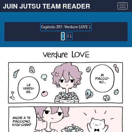
JUIN JUTSU TEAM READER
Togg
navig
Capitolo 397: Verdure LOVE ⤵
1
1 ⤵