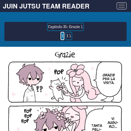
JUIN JUTSU TEAM READER
Togg
navig
Capitolo 35: Grazie ⤵
1
1 ⤵